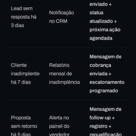
enviado +
Lead sem
Notificação
status
resposta há
no CRM
atualizado +
3 dias
próxima ação
agendada
Mensagem de
Cliente
Relatório
cobrança
inadimplente
mensal de
enviada +
há 7 dias
inadimplência
escalonamento
programado
Mensagem de
Proposta
Alerta no
follow-up +
sem retorno
painel do
registro +
há 5 dias
vendedor
requalificação